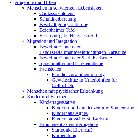
Angebote und Hilfen
Menschen in schwierigen Lebenslagen
Caritassozialdienst
Schuldnerberatung
Beschäftigungsförderung
Beiertheimer Tafel
Essensausgabe Herz-Jesu-Stift
Migration und Integration
Bewohner*innen der
Landeserstaufnahmeeinrichtungen Karlsruhe
Bewohner*innen der Stadt Karlsruhe
Sprachmittler und Ehrenamtliche
Fachstellen
Familienzusammenführung
Gewaltschutz in Unterkünften für
Geflüchtete
Menschen mit psychischer Erkrankung
Kinder und Familien
Kindertagesstätten
Kinder- und Familienzentrum Sonnensang
Kinderhaus Agnes
Kindertagesstätte St. Barbara
Familienentlastende Angebote
Startpunkt Elterncafé
Kurberatung