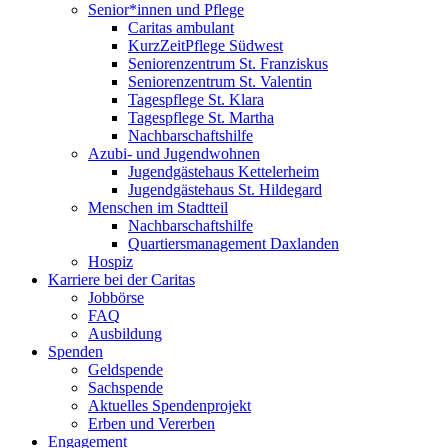
Senior*innen und Pflege
Caritas ambulant
KurzZeitPflege Südwest
Seniorenzentrum St. Franziskus
Seniorenzentrum St. Valentin
Tagespflege St. Klara
Tagespflege St. Martha
Nachbarschaftshilfe
Azubi- und Jugendwohnen
Jugendgästehaus Kettelerheim
Jugendgästehaus St. Hildegard
Menschen im Stadtteil
Nachbarschaftshilfe
Quartiersmanagement Daxlanden
Hospiz
Karriere bei der Caritas
Jobbörse
FAQ
Ausbildung
Spenden
Geldspende
Sachspende
Aktuelles Spendenprojekt
Erben und Vererben
Engagement