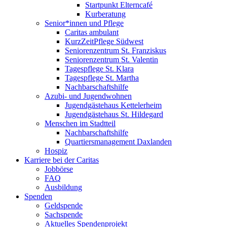
Startpunkt Elterncafé
Kurberatung
Senior*innen und Pflege
Caritas ambulant
KurzZeitPflege Südwest
Seniorenzentrum St. Franziskus
Seniorenzentrum St. Valentin
Tagespflege St. Klara
Tagespflege St. Martha
Nachbarschaftshilfe
Azubi- und Jugendwohnen
Jugendgästehaus Kettelerheim
Jugendgästehaus St. Hildegard
Menschen im Stadtteil
Nachbarschaftshilfe
Quartiersmanagement Daxlanden
Hospiz
Karriere bei der Caritas
Jobbörse
FAQ
Ausbildung
Spenden
Geldspende
Sachspende
Aktuelles Spendenprojekt