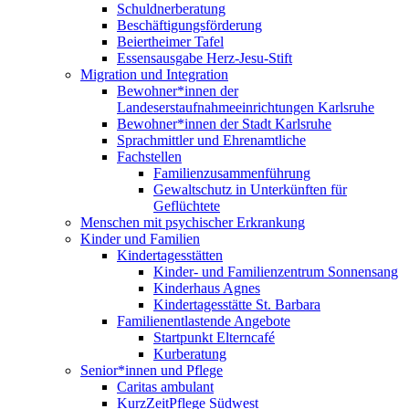
Schuldnerberatung
Beschäftigungsförderung
Beiertheimer Tafel
Essensausgabe Herz-Jesu-Stift
Migration und Integration
Bewohner*innen der
Landeserstaufnahmeeinrichtungen Karlsruhe
Bewohner*innen der Stadt Karlsruhe
Sprachmittler und Ehrenamtliche
Fachstellen
Familienzusammenführung
Gewaltschutz in Unterkünften für
Geflüchtete
Menschen mit psychischer Erkrankung
Kinder und Familien
Kindertagesstätten
Kinder- und Familienzentrum Sonnensang
Kinderhaus Agnes
Kindertagesstätte St. Barbara
Familienentlastende Angebote
Startpunkt Elterncafé
Kurberatung
Senior*innen und Pflege
Caritas ambulant
KurzZeitPflege Südwest