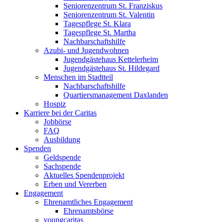
Seniorenzentrum St. Franziskus
Seniorenzentrum St. Valentin
Tagespflege St. Klara
Tagespflege St. Martha
Nachbarschaftshilfe
Azubi- und Jugendwohnen
Jugendgästehaus Kettelerheim
Jugendgästehaus St. Hildegard
Menschen im Stadtteil
Nachbarschaftshilfe
Quartiersmanagement Daxlanden
Hospiz
Karriere bei der Caritas
Jobbörse
FAQ
Ausbildung
Spenden
Geldspende
Sachspende
Aktuelles Spendenprojekt
Erben und Vererben
Engagement
Ehrenamtliches Engagement
Ehrenamtsbörse
youngcaritas