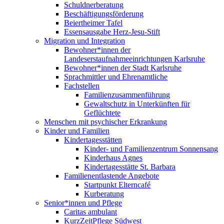
Schuldnerberatung
Beschäftigungsförderung
Beiertheimer Tafel
Essensausgabe Herz-Jesu-Stift
Migration und Integration
Bewohner*innen der
Landeserstaufnahmeeinrichtungen Karlsruhe
Bewohner*innen der Stadt Karlsruhe
Sprachmittler und Ehrenamtliche
Fachstellen
Familienzusammenführung
Gewaltschutz in Unterkünften für
Geflüchtete
Menschen mit psychischer Erkrankung
Kinder und Familien
Kindertagesstätten
Kinder- und Familienzentrum Sonnensang
Kinderhaus Agnes
Kindertagesstätte St. Barbara
Familienentlastende Angebote
Startpunkt Elterncafé
Kurberatung
Senior*innen und Pflege
Caritas ambulant
KurzZeitPflege Südwest