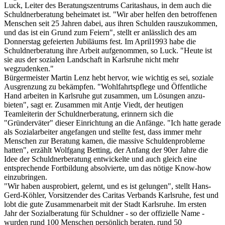
Luck, Leiter des Beratungszentrums Caritashaus, in dem auch die
Schuldnerberatung beheimatet ist. "Wir aber helfen den betroffenen
Menschen seit 25 Jahren dabei, aus ihren Schulden rauszukommen,
und das ist ein Grund zum Feiern", stellt er anlässlich des am
Donnerstag gefeierten Jubiläums fest. Im April1993 habe die
Schuldnerberatung ihre Arbeit aufgenommen, so Luck. "Heute ist
sie aus der sozialen Landschaft in Karlsruhe nicht mehr
wegzudenken."
Bürgermeister Martin Lenz hebt hervor, wie wichtig es sei, soziale
Ausgrenzung zu bekämpfen. "Wohlfahrtspflege und Öffentliche
Hand arbeiten in Karlsruhe gut zusammen, um Lösungen anzu-
bieten", sagt er. Zusammen mit Antje Viedt, der heutigen
Teamleiterin der Schuldnerberatung, erinnern sich die
"Gründerväter" dieser Einrichtung an die Anfänge. "Ich hatte gerade
als Sozialarbeiter angefangen und stellte fest, dass immer mehr
Menschen zur Beratung kamen, die massive Schuldenprobleme
hatten", erzählt Wolfgang Betting, der Anfang der 90er Jahre die
Idee der Schuldnerberatung entwickelte und auch gleich eine
entsprechende Fortbildung absolvierte, um das nötige Know-how
einzubringen.
"Wir haben ausprobiert, gelernt, und es ist gelungen", stellt Hans-
Gerd-Köhler, Vorsitzender des Caritas Verbands Karlsruhe, fest und
lobt die gute Zusammenarbeit mit der Stadt Karlsruhe. Im ersten
Jahr der Sozialberatung für Schuldner - so der offizielle Name -
wurden rund 100 Menschen persönlich beraten, rund 50