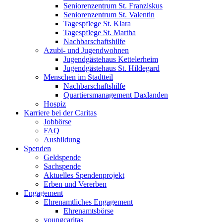
Seniorenzentrum St. Franziskus
Seniorenzentrum St. Valentin
Tagespflege St. Klara
Tagespflege St. Martha
Nachbarschaftshilfe
Azubi- und Jugendwohnen
Jugendgästehaus Kettelerheim
Jugendgästehaus St. Hildegard
Menschen im Stadtteil
Nachbarschaftshilfe
Quartiersmanagement Daxlanden
Hospiz
Karriere bei der Caritas
Jobbörse
FAQ
Ausbildung
Spenden
Geldspende
Sachspende
Aktuelles Spendenprojekt
Erben und Vererben
Engagement
Ehrenamtliches Engagement
Ehrenamtsbörse
youngcaritas