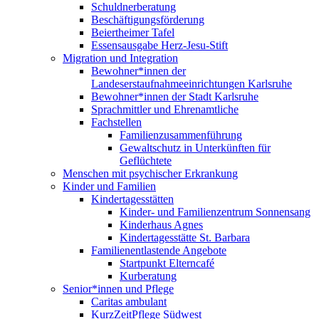
Schuldnerberatung
Beschäftigungsförderung
Beiertheimer Tafel
Essensausgabe Herz-Jesu-Stift
Migration und Integration
Bewohner*innen der
Landeserstaufnahmeeinrichtungen Karlsruhe
Bewohner*innen der Stadt Karlsruhe
Sprachmittler und Ehrenamtliche
Fachstellen
Familienzusammenführung
Gewaltschutz in Unterkünften für
Geflüchtete
Menschen mit psychischer Erkrankung
Kinder und Familien
Kindertagesstätten
Kinder- und Familienzentrum Sonnensang
Kinderhaus Agnes
Kindertagesstätte St. Barbara
Familienentlastende Angebote
Startpunkt Elterncafé
Kurberatung
Senior*innen und Pflege
Caritas ambulant
KurzZeitPflege Südwest