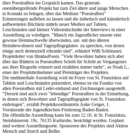
über Poesiealben ins Gespräch kamen. Das generati-
onenübergreifende Projekt hat zum Ziel ältere und junge Menschen
in Kontakt zu bringen, über das Medium "Poesiealben"
Erinnerungen aufleben zu lassen und die ästhetisch und künstlerisch
aufbereiteten Büchlein mittels neuer Medien auf Tablets,
Leuchtsäulen und kleiner Videomitschnitte der Interviews in einer
Ausstellung zu würdigen. "Manch ein Jugendlicher musste eine
gewisse Hemmschwelle überwinden, um mit den älteren
Heimbewohnern und Tagespflegegästen zu sprechen, von denen
einige auch demenziell erkrankt sind", erläutert Willi Schönauer,
Projektleiter von filmdasPoem. "Viele Bewohner haben sich aber
über das Blättern in Poesiealben Schritt für Schritt an Vergangenes
aus ihrer Biografie erinnert und erzählten immer mehr", so Noah L.,
einer der Projektteilnehmer und Preisträger des Projektes.
Die multimediale Ausstellung wird im Foyer von St. Franziskus auf
Tablets und Leuchtsäulen präsentiert, ebenso ist ein Fundus von
alten Poesiealben mit Leder-einband und Zeichnungen ausgestellt.
"Derzeit sind auch zwei "lebendige" Poesiealben in der Entstehung,
in denen sich Bewohner und Tagespflegegäste von St. Franziskus
einbringen", erzählt Projektkoordinatorin Anke Geiger, 1.
Vorsitzende der Jugendkirchen-Förderung Baden-Baden.
Die öffentliche Ausstellung kann bis zum 12.10. in St. Franziskus,
Steinhäuserstr. 19c, 76135 Karlsruhe, besichtigt werden. Geplant
sind weitere Ausstellungsorte. Sponsoren des Projektes sind Aktion
Mensch und Storch und Beller.