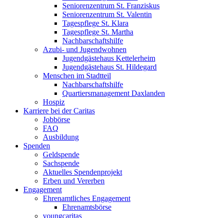
Seniorenzentrum St. Franziskus
Seniorenzentrum St. Valentin
Tagespflege St. Klara
Tagespflege St. Martha
Nachbarschaftshilfe
Azubi- und Jugendwohnen
Jugendgästehaus Kettelerheim
Jugendgästehaus St. Hildegard
Menschen im Stadtteil
Nachbarschaftshilfe
Quartiersmanagement Daxlanden
Hospiz
Karriere bei der Caritas
Jobbörse
FAQ
Ausbildung
Spenden
Geldspende
Sachspende
Aktuelles Spendenprojekt
Erben und Vererben
Engagement
Ehrenamtliches Engagement
Ehrenamtsbörse
youngcaritas