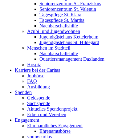
Seniorenzentrum St. Franziskus
Seniorenzentrum St. Valentin
Tagespflege St. Klara
Tagespflege St. Martha
Nachbarschaftshilfe
Azubi- und Jugendwohnen
Jugendgästehaus Kettelerheim
Jugendgästehaus St. Hildegard
Menschen im Stadtteil
Nachbarschaftshilfe
Quartiersmanagement Daxlanden
Hospiz
Karriere bei der Caritas
Jobbörse
FAQ
Ausbildung
Spenden
Geldspende
Sachspende
Aktuelles Spendenprojekt
Erben und Vererben
Engagement
Ehrenamtliches Engagement
Ehrenamtsbörse
youngcaritas