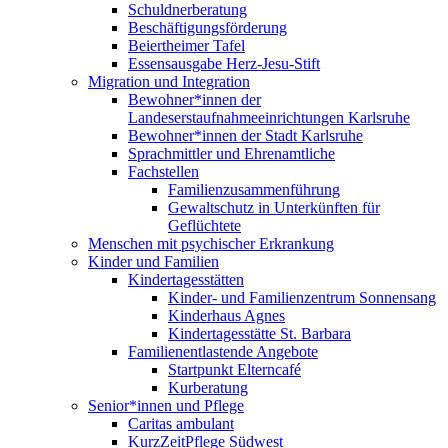
Schuldnerberatung
Beschäftigungsförderung
Beiertheimer Tafel
Essensausgabe Herz-Jesu-Stift
Migration und Integration
Bewohner*innen der
Landeserstaufnahmeeinrichtungen Karlsruhe
Bewohner*innen der Stadt Karlsruhe
Sprachmittler und Ehrenamtliche
Fachstellen
Familienzusammenführung
Gewaltschutz in Unterkünften für
Geflüchtete
Menschen mit psychischer Erkrankung
Kinder und Familien
Kindertagesstätten
Kinder- und Familienzentrum Sonnensang
Kinderhaus Agnes
Kindertagesstätte St. Barbara
Familienentlastende Angebote
Startpunkt Elterncafé
Kurberatung
Senior*innen und Pflege
Caritas ambulant
KurzZeitPflege Südwest