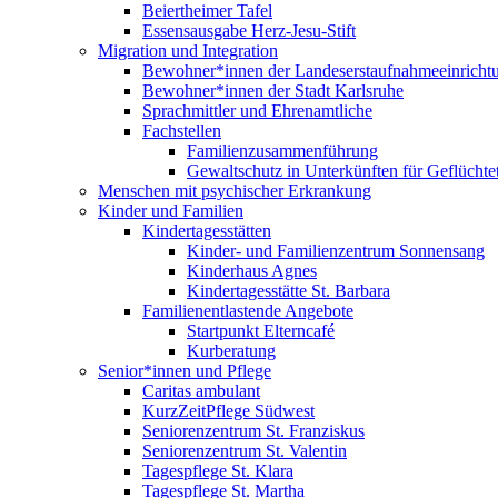
Beiertheimer Tafel
Essensausgabe Herz-Jesu-Stift
Migration und Integration
Bewohner*innen der Landeserstaufnahmeeinricht
Bewohner*innen der Stadt Karlsruhe
Sprachmittler und Ehrenamtliche
Fachstellen
Familienzusammenführung
Gewaltschutz in Unterkünften für Geflüchte
Menschen mit psychischer Erkrankung
Kinder und Familien
Kindertagesstätten
Kinder- und Familienzentrum Sonnensang
Kinderhaus Agnes
Kindertagesstätte St. Barbara
Familienentlastende Angebote
Startpunkt Elterncafé
Kurberatung
Senior*innen und Pflege
Caritas ambulant
KurzZeitPflege Südwest
Seniorenzentrum St. Franziskus
Seniorenzentrum St. Valentin
Tagespflege St. Klara
Tagespflege St. Martha