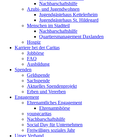
Nachbarschaftshilfe
Azubi- und Jugendwohnen
Jugendgästehaus Kettelerheim
Jugendgästehaus St. Hildegard
Menschen im Stadtteil
Nachbarschaftshilfe
Quartiersmanagement Daxlanden
Hospiz
Karriere bei der Caritas
Jobbörse
FAQ
Ausbildung
Spenden
Geldspende
Sachspende
Aktuelles Spendenprojekt
Erben und Vererben
Engagement
Ehrenamtliches Engagement
Ehrenamtsbörse
youngcaritas
Nachbarschaftshilfe
Social Day für Unternehmen
Freiwilliges soziales Jahr
Unser Verband