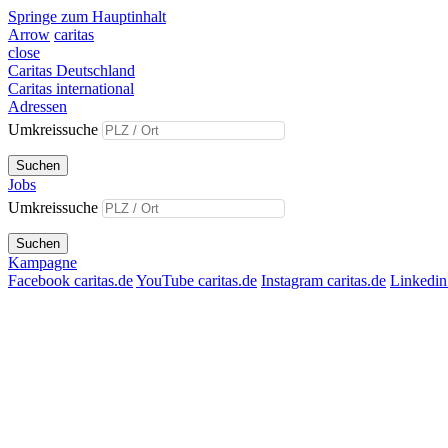
Springe zum Hauptinhalt
Arrow
caritas
close
Caritas Deutschland
Caritas international
Adressen
Umkreissuche
Suchen
Jobs
Umkreissuche
Suchen
Kampagne
Facebook caritas.de
YouTube caritas.de
Instagram caritas.de
Linkedin 