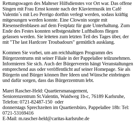
Rettungswagen des Malteser Hilfsdienstes vor Ort war. Das offene
Singen mit Frau Ernst konnte nach der Klaviermusik im Café
Valentin´s mit Leo Perrigo dorthin verlegt werden, sodass kräftig
mitgesungen werden konnte. Eine Clownin sorgte mit
Riesenseifenblasen auf dem Festplatz für gute Unterhaltung. Zum
Ende des Festes konnten selbstgestaltete Luftballons fliegen
gelassen werden. Sie leiteten zum letzten Teil des Tages über, der
mit "The last Hardcore Troubadours" gemütlich ausklang.
Kommen Sie vorbei, um am reichhaltigen Programm des
Bürgerzentrums mit seiner Filiale in der Pappelallee teilzunehmen.
Informieren Sie sich. Auch der Bürgerverein hängt Veranstaltungen
entsprechend aus oder veröffentlicht auf seiner Homepage. Sie als
Bürgerin und Bürger können Ihre Ideen und Wünsche einbringen
und dafür sorgen, dass das Bürgerzentrum lebt.
Marei Rascher-Held: Quartiersmanagement,
Seniorenzentrum St.Valentin, Waidweg 1b-c, 76189 Karlsruhe,
Telefon: 0721-82487-150 oder
donnerstags Sprechzeiten im Quartiersbüro, Pappelallee 18b: Tel:
0721-53169416
E-Mail: m.rascher-held@caritas-karlsruhe.de