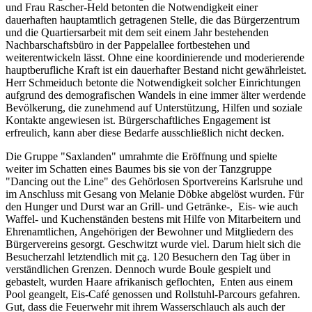
und Frau Rascher-Held betonten die Notwendigkeit einer
dauerhaften hauptamtlich getragenen Stelle, die das Bürgerzentrum
und die Quartiersarbeit mit dem seit einem Jahr bestehenden
Nachbarschaftsbüro in der Pappelallee fortbestehen und
weiterentwickeln lässt. Ohne eine koordinierende und moderierende
hauptberufliche Kraft ist ein dauerhafter Bestand nicht gewährleistet.
Herr Schmeiduch betonte die Notwendigkeit solcher Einrichtungen
aufgrund des demografischen Wandels in eine immer älter werdende
Bevölkerung, die zunehmend auf Unterstützung, Hilfen und soziale
Kontakte angewiesen ist. Bürgerschaftliches Engagement ist
erfreulich, kann aber diese Bedarfe ausschließlich nicht decken.
Die Gruppe "Saxlanden" umrahmte die Eröffnung und spielte
weiter im Schatten eines Baumes bis sie von der Tanzgruppe
"Dancing out the Line" des Gehörlosen Sportvereins Karlsruhe und
im Anschluss mit Gesang von Melanie Döbke abgelöst wurden. Für
den Hunger und Durst war an Grill- und Getränke-, Eis- wie auch
Waffel- und Kuchenständen bestens mit Hilfe von Mitarbeitern und
Ehrenamtlichen, Angehörigen der Bewohner und Mitgliedern des
Bürgervereins gesorgt. Geschwitzt wurde viel. Darum hielt sich die
Besucherzahl letztendlich mit
ca.
120 Besuchern den Tag über in
verständlichen Grenzen. Dennoch wurde Boule gespielt und
gebastelt, wurden Haare afrikanisch geflochten, Enten aus einem
Pool geangelt, Eis-Café genossen und Rollstuhl-Parcours gefahren.
Gut, dass die Feuerwehr mit ihrem Wasserschlauch als auch der