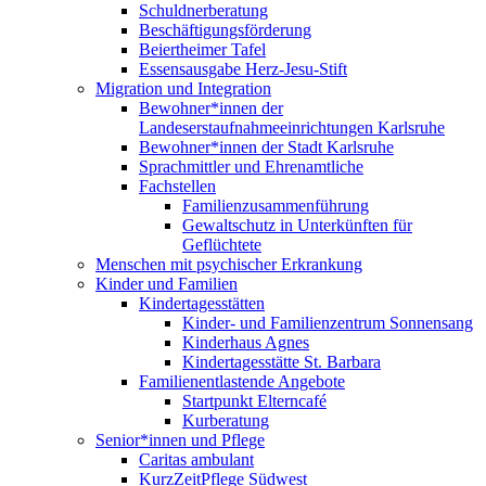
Schuldnerberatung
Beschäftigungsförderung
Beiertheimer Tafel
Essensausgabe Herz-Jesu-Stift
Migration und Integration
Bewohner*innen der
Landeserstaufnahmeeinrichtungen Karlsruhe
Bewohner*innen der Stadt Karlsruhe
Sprachmittler und Ehrenamtliche
Fachstellen
Familienzusammenführung
Gewaltschutz in Unterkünften für
Geflüchtete
Menschen mit psychischer Erkrankung
Kinder und Familien
Kindertagesstätten
Kinder- und Familienzentrum Sonnensang
Kinderhaus Agnes
Kindertagesstätte St. Barbara
Familienentlastende Angebote
Startpunkt Elterncafé
Kurberatung
Senior*innen und Pflege
Caritas ambulant
KurzZeitPflege Südwest