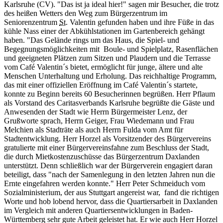
Karlsruhe (CV). "Das ist ja ideal hier!" sagen mir Besucher, die trotz
des heißen Wetters den Weg zum Bürgerzentrum im
Seniorenzentrum
St.
Valentin gefunden haben und ihre Füße in das
kühle Nass einer der Abkühlstationen im Gartenbereich gehängt
haben. "Das Gelände rings um das Haus, die Spiel- und
Begegnungsmöglichkeiten mit Boule- und Spielplatz, Rasenflächen
und geeigneten Plätzen zum Sitzen und Plaudern und die Terrasse
vom Café Valentin´s bietet, ermöglicht für junge, ältere und alte
Menschen Unterhaltung und Erholung. Das reichhaltige Programm,
das mit einer offiziellen Eröffnung im Café Valentin´s startete,
konnte zu Beginn bereits 60 Besucherinnen begrüßen. Herr Pflaum
als Vorstand des Caritasverbands Karlsruhe begrüßte die Gäste und
Anwesenden der Stadt wie Herrn Bürgermeister Lenz, der
Grußworte sprach, Herrn Geiger, Frau Wiedemann und Frau
Melchien als Stadträte als auch Herrn Fulda vom Amt für
Stadtentwicklung. Herr Horzel als Vorsitzender des Bürgervereins
gratulierte mit einer Bürgervereinsfahne zum Beschluss der Stadt,
die durch Mietkostenzuschüsse das Bürgerzentrum Daxlanden
unterstützt. Denn schließlich war der Bürgerverein engagiert daran
beteiligt, dass "nach der Samenlegung in den letzten Jahren nun die
Ernte eingefahren werden konnte." Herr Peter Schmeiduch vom
Sozialministerium, der aus Stuttgart angereist war, fand die richtigen
Worte und hob lobend hervor, dass die Quartiersarbeit in Daxlanden
im Vergleich mit anderen Quartiersentwicklungen in Baden-
Württemberg sehr gute Arbeit geleistet hat. Er wie auch Herr Horzel