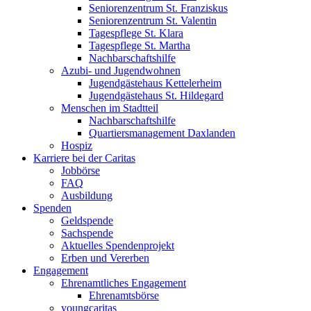
Seniorenzentrum St. Franziskus
Seniorenzentrum St. Valentin
Tagespflege St. Klara
Tagespflege St. Martha
Nachbarschaftshilfe
Azubi- und Jugendwohnen
Jugendgästehaus Kettelerheim
Jugendgästehaus St. Hildegard
Menschen im Stadtteil
Nachbarschaftshilfe
Quartiersmanagement Daxlanden
Hospiz
Karriere bei der Caritas
Jobbörse
FAQ
Ausbildung
Spenden
Geldspende
Sachspende
Aktuelles Spendenprojekt
Erben und Vererben
Engagement
Ehrenamtliches Engagement
Ehrenamtsbörse
youngcaritas