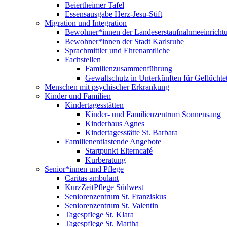
Beiertheimer Tafel
Essensausgabe Herz-Jesu-Stift
Migration und Integration
Bewohner*innen der Landeserstaufnahmeeinricht
Bewohner*innen der Stadt Karlsruhe
Sprachmittler und Ehrenamtliche
Fachstellen
Familienzusammenführung
Gewaltschutz in Unterkünften für Geflüchte
Menschen mit psychischer Erkrankung
Kinder und Familien
Kindertagesstätten
Kinder- und Familienzentrum Sonnensang
Kinderhaus Agnes
Kindertagesstätte St. Barbara
Familienentlastende Angebote
Startpunkt Elterncafé
Kurberatung
Senior*innen und Pflege
Caritas ambulant
KurzZeitPflege Südwest
Seniorenzentrum St. Franziskus
Seniorenzentrum St. Valentin
Tagespflege St. Klara
Tagespflege St. Martha