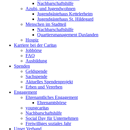
Nachbarschaftshilfe
Azubi- und Jugendwohnen
Jugendgästehaus Kettelerheim
Jugendgästehaus St. Hildegard
Menschen im Stadtteil
Nachbarschaftshilfe
Quartiersmanagement Daxlanden
Hospiz
Karriere bei der Caritas
Jobbörse
FAQ
Ausbildung
Spenden
Geldspende
Sachspende
Aktuelles Spendenprojekt
Erben und Vererben
Engagement
Ehrenamtliches Engagement
Ehrenamtsbörse
youngcaritas
Nachbarschaftshilfe
Social Day für Unternehmen
Freiwilliges soziales Jahr
Unser Verband