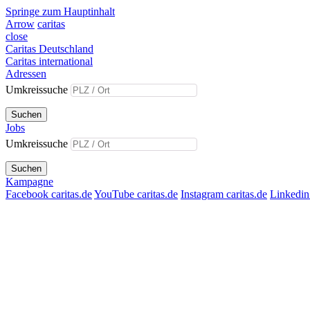
Springe zum Hauptinhalt
Arrow
caritas
close
Caritas Deutschland
Caritas international
Adressen
Umkreissuche
Suchen
Jobs
Umkreissuche
Suchen
Kampagne
Facebook caritas.de
YouTube caritas.de
Instagram caritas.de
Linkedin 