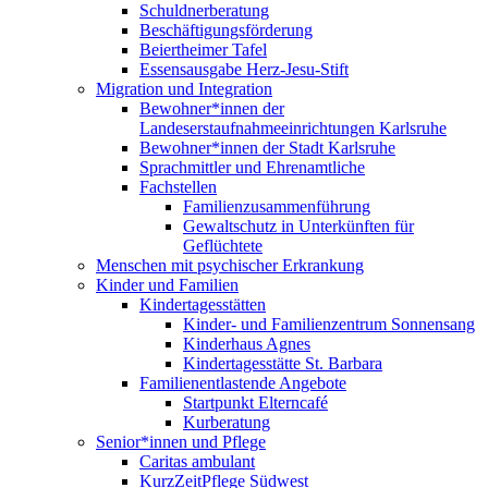
Schuldnerberatung
Beschäftigungsförderung
Beiertheimer Tafel
Essensausgabe Herz-Jesu-Stift
Migration und Integration
Bewohner*innen der
Landeserstaufnahmeeinrichtungen Karlsruhe
Bewohner*innen der Stadt Karlsruhe
Sprachmittler und Ehrenamtliche
Fachstellen
Familienzusammenführung
Gewaltschutz in Unterkünften für
Geflüchtete
Menschen mit psychischer Erkrankung
Kinder und Familien
Kindertagesstätten
Kinder- und Familienzentrum Sonnensang
Kinderhaus Agnes
Kindertagesstätte St. Barbara
Familienentlastende Angebote
Startpunkt Elterncafé
Kurberatung
Senior*innen und Pflege
Caritas ambulant
KurzZeitPflege Südwest