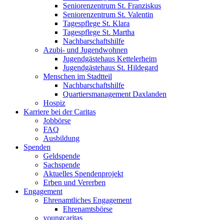
Seniorenzentrum St. Franziskus
Seniorenzentrum St. Valentin
Tagespflege St. Klara
Tagespflege St. Martha
Nachbarschaftshilfe
Azubi- und Jugendwohnen
Jugendgästehaus Kettelerheim
Jugendgästehaus St. Hildegard
Menschen im Stadtteil
Nachbarschaftshilfe
Quartiersmanagement Daxlanden
Hospiz
Karriere bei der Caritas
Jobbörse
FAQ
Ausbildung
Spenden
Geldspende
Sachspende
Aktuelles Spendenprojekt
Erben und Vererben
Engagement
Ehrenamtliches Engagement
Ehrenamtsbörse
youngcaritas