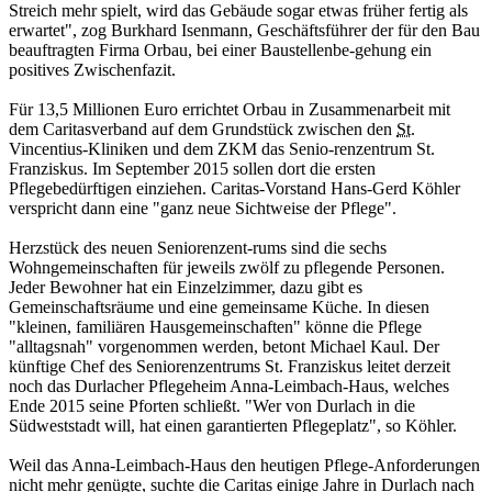
Streich mehr spielt, wird das Gebäude sogar etwas früher fertig als
erwartet", zog Burkhard Isenmann, Geschäftsführer der für den Bau
beauftragten Firma Orbau, bei einer Baustellenbe-gehung ein
positives Zwischenfazit.
Für 13,5 Millionen Euro errichtet Orbau in Zusammenarbeit mit
dem Caritasverband auf dem Grundstück zwischen den
St.
Vincentius-Kliniken und dem ZKM das Senio-renzentrum St.
Franziskus. Im September 2015 sollen dort die ersten
Pflegebedürftigen einziehen. Caritas-Vorstand Hans-Gerd Köhler
verspricht dann eine "ganz neue Sichtweise der Pflege".
Herzstück des neuen Seniorenzent-rums sind die sechs
Wohngemeinschaften für jeweils zwölf zu pflegende Personen.
Jeder Bewohner hat ein Einzelzimmer, dazu gibt es
Gemeinschaftsräume und eine gemeinsame Küche. In diesen
"kleinen, familiären Hausgemeinschaften" könne die Pflege
"alltagsnah" vorgenommen werden, betont Michael Kaul. Der
künftige Chef des Seniorenzentrums St. Franziskus leitet derzeit
noch das Durlacher Pflegeheim Anna-Leimbach-Haus, welches
Ende 2015 seine Pforten schließt. "Wer von Durlach in die
Südweststadt will, hat einen garantierten Pflegeplatz", so Köhler.
Weil das Anna-Leimbach-Haus den heutigen Pflege-Anforderungen
nicht mehr genügte, suchte die Caritas einige Jahre in Durlach nach