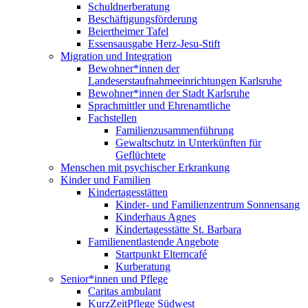
Schuldnerberatung
Beschäftigungsförderung
Beiertheimer Tafel
Essensausgabe Herz-Jesu-Stift
Migration und Integration
Bewohner*innen der
Landeserstaufnahmeeinrichtungen Karlsruhe
Bewohner*innen der Stadt Karlsruhe
Sprachmittler und Ehrenamtliche
Fachstellen
Familienzusammenführung
Gewaltschutz in Unterkünften für
Geflüchtete
Menschen mit psychischer Erkrankung
Kinder und Familien
Kindertagesstätten
Kinder- und Familienzentrum Sonnensang
Kinderhaus Agnes
Kindertagesstätte St. Barbara
Familienentlastende Angebote
Startpunkt Elterncafé
Kurberatung
Senior*innen und Pflege
Caritas ambulant
KurzZeitPflege Südwest