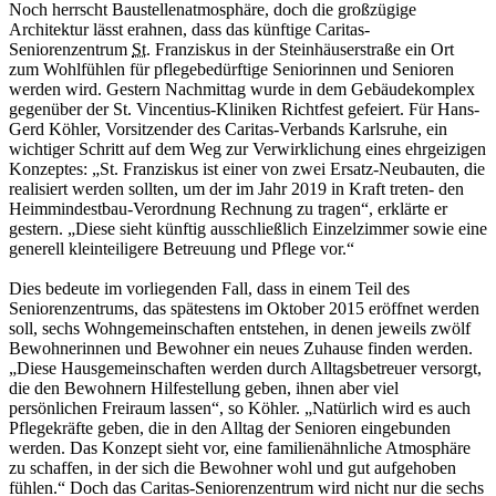
Noch herrscht Baustellenatmosphäre, doch die großzügige
Architektur lässt erahnen, dass das künftige Caritas-
Seniorenzentrum
St.
Franziskus in der Steinhäuserstraße ein Ort
zum Wohlfühlen für pflegebedürftige Seniorinnen und Senioren
werden wird. Gestern Nachmittag wurde in dem Gebäudekomplex
gegenüber der St. Vincentius-Kliniken Richtfest gefeiert. Für Hans-
Gerd Köhler, Vorsitzender des Caritas-Verbands Karlsruhe, ein
wichtiger Schritt auf dem Weg zur Verwirklichung eines ehrgeizigen
Konzeptes: „St. Franziskus ist einer von zwei Ersatz-Neubauten, die
realisiert werden sollten, um der im Jahr 2019 in Kraft treten- den
Heimmindestbau-Verordnung Rechnung zu tragen“, erklärte er
gestern. „Diese sieht künftig ausschließlich Einzelzimmer sowie eine
generell kleinteiligere Betreuung und Pflege vor.“
Dies bedeute im vorliegenden Fall, dass in einem Teil des
Seniorenzentrums, das spätestens im Oktober 2015 eröffnet werden
soll, sechs Wohngemeinschaften entstehen, in denen jeweils zwölf
Bewohnerinnen und Bewohner ein neues Zuhause finden werden.
„Diese Hausgemeinschaften werden durch Alltagsbetreuer versorgt,
die den Bewohnern Hilfestellung geben, ihnen aber viel
persönlichen Freiraum lassen“, so Köhler. „Natürlich wird es auch
Pflegekräfte geben, die in den Alltag der Senioren eingebunden
werden. Das Konzept sieht vor, eine familienähnliche Atmosphäre
zu schaffen, in der sich die Bewohner wohl und gut aufgehoben
fühlen.“ Doch das Caritas-Seniorenzentrum wird nicht nur die sechs