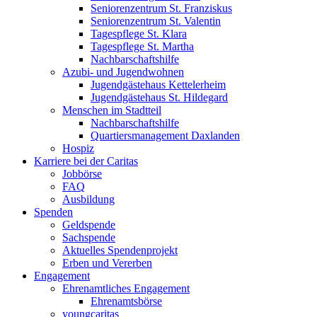
Seniorenzentrum St. Franziskus
Seniorenzentrum St. Valentin
Tagespflege St. Klara
Tagespflege St. Martha
Nachbarschaftshilfe
Azubi- und Jugendwohnen
Jugendgästehaus Kettelerheim
Jugendgästehaus St. Hildegard
Menschen im Stadtteil
Nachbarschaftshilfe
Quartiersmanagement Daxlanden
Hospiz
Karriere bei der Caritas
Jobbörse
FAQ
Ausbildung
Spenden
Geldspende
Sachspende
Aktuelles Spendenprojekt
Erben und Vererben
Engagement
Ehrenamtliches Engagement
Ehrenamtsbörse
youngcaritas