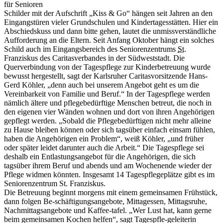
für Senioren
Schilder mit der Aufschrift „Kiss & Go“ hängen seit Jahren an den
Eingangstüren vieler Grundschulen und Kindertagesstätten. Hier ein
Abschiedskuss und dann bitte gehen, lautet die unmissverständliche
Aufforderung an die Eltern. Seit Anfang Oktober hängt ein solches
Schild auch im Eingangsbereich des Seniorenzentrums
St.
Franziskus des Caritasverbandes in der Südweststadt. Die
Querverbindung von der Tagespflege zur Kinderbetreuung wurde
bewusst hergestellt, sagt der Karlsruher Caritasvorsitzende Hans-
Gerd Köhler, „denn auch bei unserem Angebot geht es um die
Vereinbarkeit von Familie und Beruf.“ In der Tagespflege werden
nämlich ältere und pflegebedürftige Menschen betreut, die noch in
den eigenen vier Wänden wohnen und dort von ihren Angehörigen
gepflegt werden. „Sobald die Pflegebedürftigen nicht mehr alleine
zu Hause bleiben können oder sich tagsüber einfach einsam fühlen,
haben die Angehörigen ein Problem“, weiß Köhler, „und früher
oder später leidet darunter auch die Arbeit.“ Die Tagespflege sei
deshalb ein Entlastungsangebot für die Angehörigen, die sich
tagsüber ihrem Beruf und abends und am Wochenende wieder der
Pflege widmen könnten. Insgesamt 14 Tagespflegeplätze gibt es im
Seniorenzentrum St. Franziskus.
Die Betreuung beginnt morgens mit einem gemeinsamen Frühstück,
dann folgen Be-schäftigungsangebote, Mittagessen, Mittagsruhe,
Nachmittagsangebote und Kaffee-tafel. „Wer Lust hat, kann gerne
beim gemeinsamen Kochen helfen“, sagt Tagespfle-geleiterin