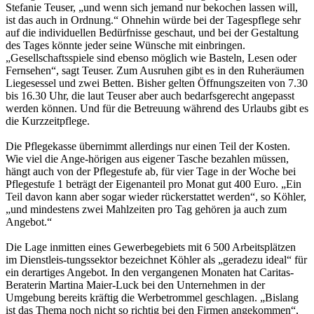
Stefanie Teuser, „und wenn sich jemand nur bekochen lassen will,
ist das auch in Ordnung.“ Ohnehin würde bei der Tagespflege sehr
auf die individuellen Bedürfnisse geschaut, und bei der Gestaltung
des Tages könnte jeder seine Wünsche mit einbringen.
„Gesellschaftsspiele sind ebenso möglich wie Basteln, Lesen oder
Fernsehen“, sagt Teuser. Zum Ausruhen gibt es in den Ruheräumen
Liegesessel und zwei Betten. Bisher gelten Öffnungszeiten von 7.30
bis 16.30 Uhr, die laut Teuser aber auch bedarfsgerecht angepasst
werden können. Und für die Betreuung während des Urlaubs gibt es
die Kurzzeitpflege.
Die Pflegekasse übernimmt allerdings nur einen Teil der Kosten.
Wie viel die Ange-hörigen aus eigener Tasche bezahlen müssen,
hängt auch von der Pflegestufe ab, für vier Tage in der Woche bei
Pflegestufe 1 beträgt der Eigenanteil pro Monat gut 400 Euro. „Ein
Teil davon kann aber sogar wieder rückerstattet werden“, so Köhler,
„und mindestens zwei Mahlzeiten pro Tag gehören ja auch zum
Angebot.“
Die Lage inmitten eines Gewerbegebiets mit 6 500 Arbeitsplätzen
im Dienstleis-tungssektor bezeichnet Köhler als „geradezu ideal“ für
ein derartiges Angebot. In den vergangenen Monaten hat Caritas-
Beraterin Martina Maier-Luck bei den Unternehmen in der
Umgebung bereits kräftig die Werbetrommel geschlagen. „Bislang
ist das Thema noch nicht so richtig bei den Firmen angekommen“,