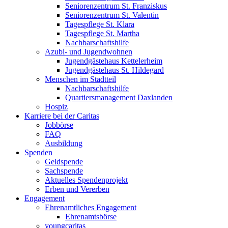
Seniorenzentrum St. Franziskus
Seniorenzentrum St. Valentin
Tagespflege St. Klara
Tagespflege St. Martha
Nachbarschaftshilfe
Azubi- und Jugendwohnen
Jugendgästehaus Kettelerheim
Jugendgästehaus St. Hildegard
Menschen im Stadtteil
Nachbarschaftshilfe
Quartiersmanagement Daxlanden
Hospiz
Karriere bei der Caritas
Jobbörse
FAQ
Ausbildung
Spenden
Geldspende
Sachspende
Aktuelles Spendenprojekt
Erben und Vererben
Engagement
Ehrenamtliches Engagement
Ehrenamtsbörse
youngcaritas