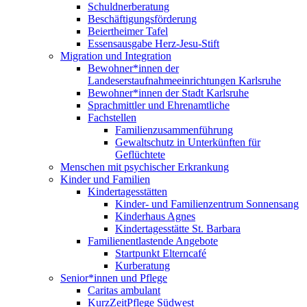
Schuldnerberatung
Beschäftigungsförderung
Beiertheimer Tafel
Essensausgabe Herz-Jesu-Stift
Migration und Integration
Bewohner*innen der
Landeserstaufnahmeeinrichtungen Karlsruhe
Bewohner*innen der Stadt Karlsruhe
Sprachmittler und Ehrenamtliche
Fachstellen
Familienzusammenführung
Gewaltschutz in Unterkünften für
Geflüchtete
Menschen mit psychischer Erkrankung
Kinder und Familien
Kindertagesstätten
Kinder- und Familienzentrum Sonnensang
Kinderhaus Agnes
Kindertagesstätte St. Barbara
Familienentlastende Angebote
Startpunkt Elterncafé
Kurberatung
Senior*innen und Pflege
Caritas ambulant
KurzZeitPflege Südwest