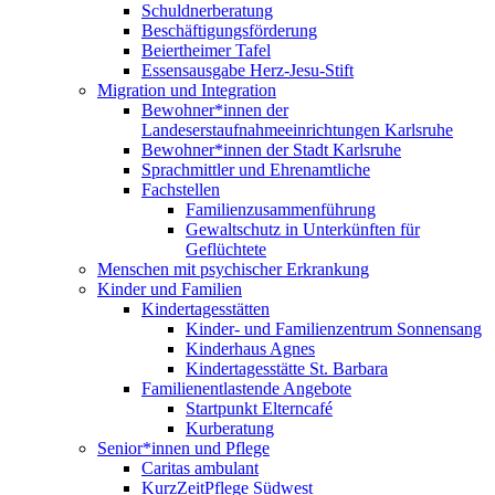
Schuldnerberatung
Beschäftigungsförderung
Beiertheimer Tafel
Essensausgabe Herz-Jesu-Stift
Migration und Integration
Bewohner*innen der
Landeserstaufnahmeeinrichtungen Karlsruhe
Bewohner*innen der Stadt Karlsruhe
Sprachmittler und Ehrenamtliche
Fachstellen
Familienzusammenführung
Gewaltschutz in Unterkünften für
Geflüchtete
Menschen mit psychischer Erkrankung
Kinder und Familien
Kindertagesstätten
Kinder- und Familienzentrum Sonnensang
Kinderhaus Agnes
Kindertagesstätte St. Barbara
Familienentlastende Angebote
Startpunkt Elterncafé
Kurberatung
Senior*innen und Pflege
Caritas ambulant
KurzZeitPflege Südwest