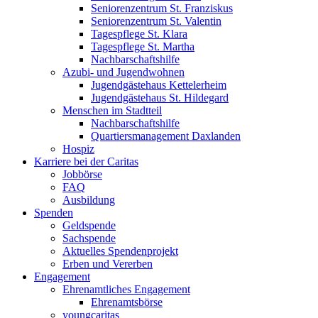
Seniorenzentrum St. Franziskus
Seniorenzentrum St. Valentin
Tagespflege St. Klara
Tagespflege St. Martha
Nachbarschaftshilfe
Azubi- und Jugendwohnen
Jugendgästehaus Kettelerheim
Jugendgästehaus St. Hildegard
Menschen im Stadtteil
Nachbarschaftshilfe
Quartiersmanagement Daxlanden
Hospiz
Karriere bei der Caritas
Jobbörse
FAQ
Ausbildung
Spenden
Geldspende
Sachspende
Aktuelles Spendenprojekt
Erben und Vererben
Engagement
Ehrenamtliches Engagement
Ehrenamtsbörse
youngcaritas