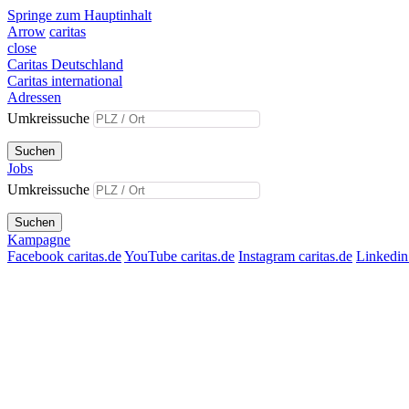
Springe zum Hauptinhalt
Arrow
caritas
close
Caritas Deutschland
Caritas international
Adressen
Umkreissuche
Suchen
Jobs
Umkreissuche
Suchen
Kampagne
Facebook caritas.de
YouTube caritas.de
Instagram caritas.de
Linkedin 