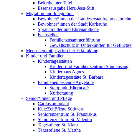
Beiertheimer Tafel
Essensausgabe Herz-Jesu-Stift
Migration und Integration
Bewohner*innen der Landeserstaufnahmeeinricht
Bewohner*innen der Stadt Karlsruhe
Sprachmittler und Ehrenamtliche
Fachstellen
Familienzusammenführung
Gewaltschutz in Unterkünften für Geflüchte
Menschen mit psychischer Erkrankung
Kinder und Familien
Kindertagesstätten
Kinder- und Familienzentrum Sonnensang
Kinderhaus Agnes
Kindertagesstätte St. Barbara
Familienentlastende Angebote
Startpunkt Elterncafé
Kurberatung
Senior*innen und Pflege
Caritas ambulant
KurzZeitPflege Südwest
Seniorenzentrum St. Franziskus
Seniorenzentrum St. Valentin
Tagespflege St. Klara
Tagespflege St. Martha