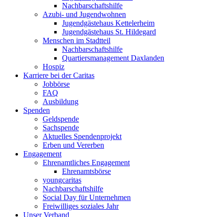
Nachbarschaftshilfe
Azubi- und Jugendwohnen
Jugendgästehaus Kettelerheim
Jugendgästehaus St. Hildegard
Menschen im Stadtteil
Nachbarschaftshilfe
Quartiersmanagement Daxlanden
Hospiz
Karriere bei der Caritas
Jobbörse
FAQ
Ausbildung
Spenden
Geldspende
Sachspende
Aktuelles Spendenprojekt
Erben und Vererben
Engagement
Ehrenamtliches Engagement
Ehrenamtsbörse
youngcaritas
Nachbarschaftshilfe
Social Day für Unternehmen
Freiwilliges soziales Jahr
Unser Verband