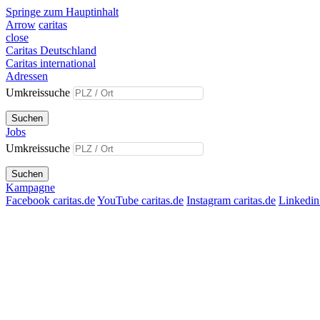
Springe zum Hauptinhalt
Arrow
caritas
close
Caritas Deutschland
Caritas international
Adressen
Umkreissuche
Suchen
Jobs
Umkreissuche
Suchen
Kampagne
Facebook caritas.de
YouTube caritas.de
Instagram caritas.de
Linkedin 