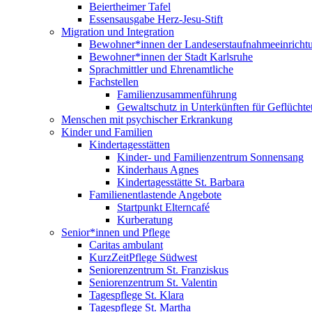
Beiertheimer Tafel
Essensausgabe Herz-Jesu-Stift
Migration und Integration
Bewohner*innen der Landeserstaufnahmeeinricht
Bewohner*innen der Stadt Karlsruhe
Sprachmittler und Ehrenamtliche
Fachstellen
Familienzusammenführung
Gewaltschutz in Unterkünften für Geflüchte
Menschen mit psychischer Erkrankung
Kinder und Familien
Kindertagesstätten
Kinder- und Familienzentrum Sonnensang
Kinderhaus Agnes
Kindertagesstätte St. Barbara
Familienentlastende Angebote
Startpunkt Elterncafé
Kurberatung
Senior*innen und Pflege
Caritas ambulant
KurzZeitPflege Südwest
Seniorenzentrum St. Franziskus
Seniorenzentrum St. Valentin
Tagespflege St. Klara
Tagespflege St. Martha