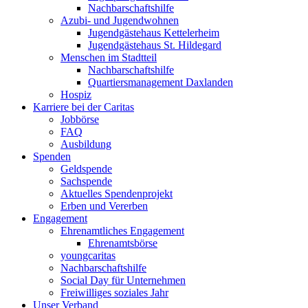
Nachbarschaftshilfe
Azubi- und Jugendwohnen
Jugendgästehaus Kettelerheim
Jugendgästehaus St. Hildegard
Menschen im Stadtteil
Nachbarschaftshilfe
Quartiersmanagement Daxlanden
Hospiz
Karriere bei der Caritas
Jobbörse
FAQ
Ausbildung
Spenden
Geldspende
Sachspende
Aktuelles Spendenprojekt
Erben und Vererben
Engagement
Ehrenamtliches Engagement
Ehrenamtsbörse
youngcaritas
Nachbarschaftshilfe
Social Day für Unternehmen
Freiwilliges soziales Jahr
Unser Verband