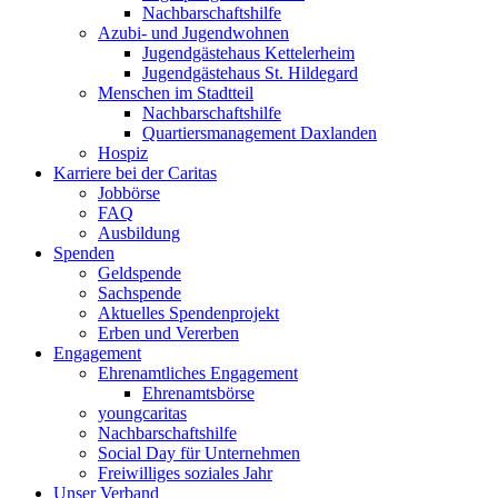
Nachbarschaftshilfe
Azubi- und Jugendwohnen
Jugendgästehaus Kettelerheim
Jugendgästehaus St. Hildegard
Menschen im Stadtteil
Nachbarschaftshilfe
Quartiersmanagement Daxlanden
Hospiz
Karriere bei der Caritas
Jobbörse
FAQ
Ausbildung
Spenden
Geldspende
Sachspende
Aktuelles Spendenprojekt
Erben und Vererben
Engagement
Ehrenamtliches Engagement
Ehrenamtsbörse
youngcaritas
Nachbarschaftshilfe
Social Day für Unternehmen
Freiwilliges soziales Jahr
Unser Verband