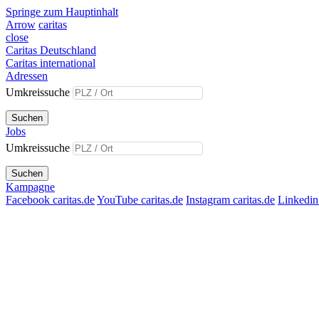
Springe zum Hauptinhalt
Arrow
caritas
close
Caritas Deutschland
Caritas international
Adressen
Umkreissuche
Suchen
Jobs
Umkreissuche
Suchen
Kampagne
Facebook caritas.de
YouTube caritas.de
Instagram caritas.de
Linkedin 