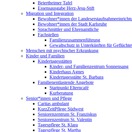
Beiertheimer Tafel
Essensausgabe Herz-Jesu-Stift
Migration und Integration
Bewohner*innen der Landeserstaufnahmeeinricht
Bewohner*innen der Stadt Karlsruhe
Sprachmittler und Ehrenamtliche
Fachstellen
Familienzusammenführung
Gewaltschutz in Unterkünften für Geflüchte
Menschen mit psychischer Erkrankung
Kinder und Familien
Kindertagesstätten
Kinder- und Familienzentrum Sonnensang
Kinderhaus Agnes
Kindertagesstätte St. Barbara
Familienentlastende Angebote
Startpunkt Elterncafé
Kurberatung
Senior*innen und Pflege
Caritas ambulant
KurzZeitPflege Südwest
Seniorenzentrum St. Franziskus
Seniorenzentrum St. Valentin
Tagespflege St. Klara
Tagespflege St. Martha