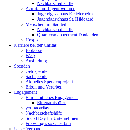
Nachbarschaftshilfe
Azubi- und Jugendwohnen
Jugendgästehaus Kettelerheim
Jugendgästehaus St. Hildegard
Menschen im Stadtteil
Nachbarschaftshilfe
Quartiersmanagement Daxlanden
Hospiz
Karriere bei der Caritas
Jobbörse
FAQ
Ausbildung
Spenden
Geldspende
Sachspende
Aktuelles Spendenprojekt
Erben und Vererben
Engagement
Ehrenamtliches Engagement
Ehrenamtsbörse
youngcaritas
Nachbarschaftshilfe
Social Day für Unternehmen
Freiwilliges soziales Jahr
Unser Verband