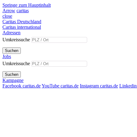
Springe zum Hauptinhalt
Arrow
caritas
close
Caritas Deutschland
Caritas international
Adressen
Umkreissuche
Suchen
Jobs
Umkreissuche
Suchen
Kampagne
Facebook caritas.de
YouTube caritas.de
Instagram caritas.de
Linkedin 