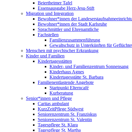
Beiertheimer Tafel
Essensausgabe Herz-Jesu-Stift
Migration und Integration
Bewohner*innen der Landeserstaufnahmeeinricht
Bewohner*innen der Stadt Karlsruhe
Sprachmittler und Ehrenamtliche
Fachstellen
Familienzusammenführung
Gewaltschutz in Unterkünften für Geflüchte
Menschen mit psychischer Erkrankung
Kinder und Familien
Kindertagesstätten
Kinder- und Familienzentrum Sonnensang
Kinderhaus Agnes
Kindertagesstätte St. Barbara
Familienentlastende Angebote
Startpunkt Elterncafé
Kurberatung
Senior*innen und Pflege
Caritas ambulant
KurzZeitPflege Südwest
Seniorenzentrum St. Franziskus
Seniorenzentrum St. Valentin
Tagespflege St. Klara
Tagespflege St. Martha