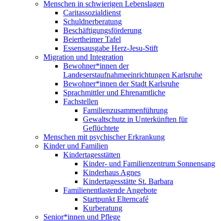
Menschen in schwierigen Lebenslagen
Caritassozialdienst
Schuldnerberatung
Beschäftigungsförderung
Beiertheimer Tafel
Essensausgabe Herz-Jesu-Stift
Migration und Integration
Bewohner*innen der
Landeserstaufnahmeeinrichtungen Karlsruhe
Bewohner*innen der Stadt Karlsruhe
Sprachmittler und Ehrenamtliche
Fachstellen
Familienzusammenführung
Gewaltschutz in Unterkünften für
Geflüchtete
Menschen mit psychischer Erkrankung
Kinder und Familien
Kindertagesstätten
Kinder- und Familienzentrum Sonnensang
Kinderhaus Agnes
Kindertagesstätte St. Barbara
Familienentlastende Angebote
Startpunkt Elterncafé
Kurberatung
Senior*innen und Pflege