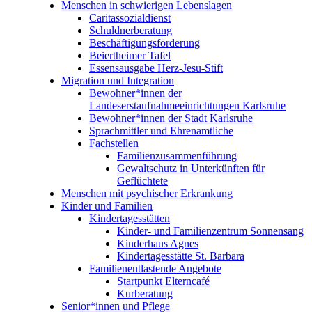
Menschen in schwierigen Lebenslagen
Caritassozialdienst
Schuldnerberatung
Beschäftigungsförderung
Beiertheimer Tafel
Essensausgabe Herz-Jesu-Stift
Migration und Integration
Bewohner*innen der
Landeserstaufnahmeeinrichtungen Karlsruhe
Bewohner*innen der Stadt Karlsruhe
Sprachmittler und Ehrenamtliche
Fachstellen
Familienzusammenführung
Gewaltschutz in Unterkünften für
Geflüchtete
Menschen mit psychischer Erkrankung
Kinder und Familien
Kindertagesstätten
Kinder- und Familienzentrum Sonnensang
Kinderhaus Agnes
Kindertagesstätte St. Barbara
Familienentlastende Angebote
Startpunkt Elterncafé
Kurberatung
Senior*innen und Pflege